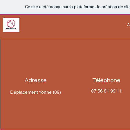
Ce site a été conçu sur la plateforme de création de sit
A
Adresse
Téléphone
07 56 81 99 11
Déplacement Yonne (89)